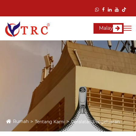
Malay
Rumah
Tentang Kami
Peralatan Pengeluaran