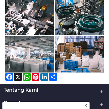
Facebook
X
WhatsApp
Pinterest
LinkedIn
Share
Tentang Kami
Produk
X