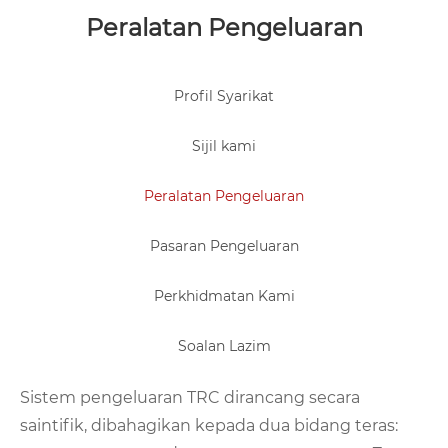
Peralatan Pengeluaran
Profil Syarikat
Sijil kami
Peralatan Pengeluaran
Pasaran Pengeluaran
Perkhidmatan Kami
Soalan Lazim
Sistem pengeluaran TRC dirancang secara
saintifik, dibahagikan kepada dua bidang teras: